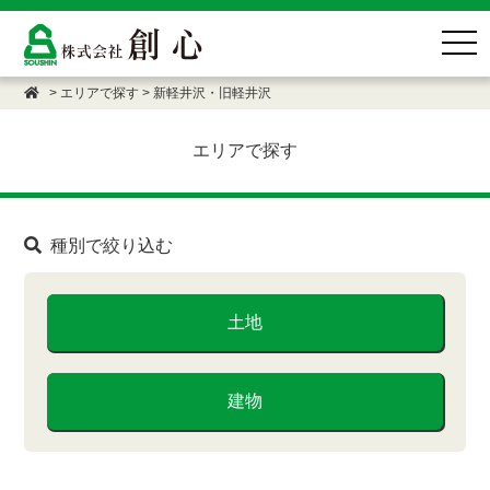
togg
navi
>
エリアで探す
>
新軽井沢・旧軽井沢
エリアで探す
種別で絞り込む
土地
建物