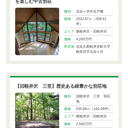
を楽しむ中古別荘
種別
北吉ヶ沢中古戸建
面積
1022.87㎡（309.41
坪）
エリア
新軽井沢・旧軽井沢
価格
4,200万円
所在地
北佐久郡軽井沢町大字
軽井沢字北吉ケ沢
【旧軽井沢 三笠】歴史ある緑豊かな別荘地
種別
旧軽井沢 三笠 別荘
地
面積
535.84㎡（162.09坪）
エリア
新軽井沢・旧軽井沢
価格
2,500万円