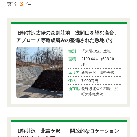
3
該当
件
旧軽井沢太陽の森別荘地 浅間山を望む高台、
アプローチ等造成済みの整備された敷地です
種別
「太陽の森」土地
面積
2109.44㎡（638.10
坪）
エリア
新軽井沢・旧軽井沢
価格
7,000万円
所在地
長野県北佐久郡軽井沢
町大字軽井沢
旧軽井沢 北吉ケ沢 開放的なロケーション